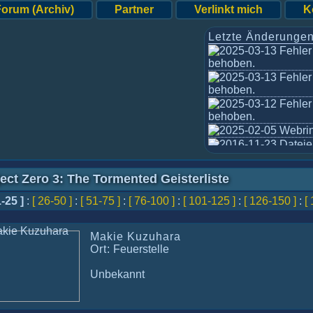
Forum (Archiv)
Partner
Verlinkt mich
K
Letzte Änderungen
Fehler 
behoben.
Fehler 
behoben.
Fehler 
behoben.
Webrin
Dateien
und Project Zero 3 akt
Update
ect Zero 3: The Tormented Geisterliste
1-25 ]
:
[ 26-50 ]
:
[ 51-75 ]
:
[ 76-100 ]
:
[ 101-125 ]
:
[ 126-150 ]
:
[
Makie Kuzuhara
Ort:
Feuerstelle
Unbekannt