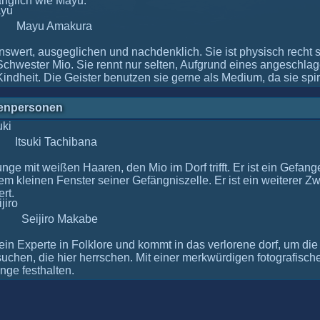
nglich wie Mayu.
Mayu Amakura
nswert, ausgeglichen und nachdenklich. Sie ist physisch recht
 Schwester Mio. Sie rennt nur selten, Aufgrund eines angeschla
Kindheit. Die Geister benutzen sie gerne als Medium, da sie spiri
enpersonen
Itsuki Tachibana
nge mit weißen Haaren, den Mio im Dorf trifft. Er ist ein Gefang
m kleinen Fenster seiner Gefängniszelle. Er ist ein weiterer Zwi
rt.
Seijiro Makabe
t ein Experte in Folklore und kommt in das verlorene dorf, um d
suchen, die hier herrschen. Mit einer merkwürdigen fotografische
nge festhalten.