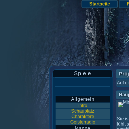
Startseite
Spiele
Proj
Auf d
Hau
Allgemein
Intro
Schauplatz
Charaktere
Sie i
Geisterradio
fühlt 
Mappe