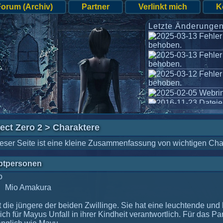
Forum (Archiv)
Partner
Verlinkt mich
K
Letzte Änderungen
Fehler 
behoben.
Fehler 
behoben.
Fehler 
behoben.
Webrin
Dateien
und Project Zero 3 akt
Update
ect Zero 2 > Charaktere
ieser Seite ist eine kleine Zusammenfassung von wichtigen Cha
ptpersonen
Mio Amakura
st die jüngere der beiden Zwillinge. Sie hat eine leuchtende un
sich für Mayus Unfall in ihrer Kindheit verantwortlich. Für das Pa