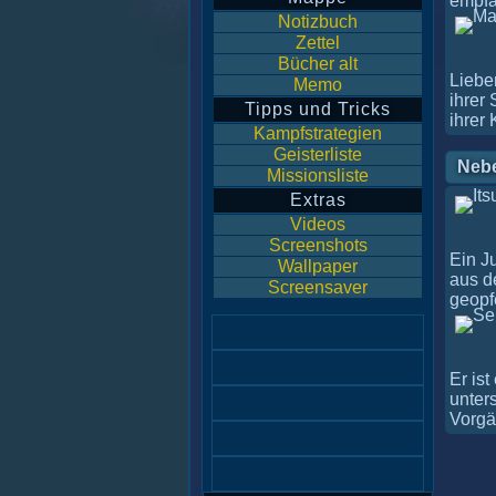
empfä
Notizbuch
Zettel
Bücher alt
Liebe
Memo
ihrer
Tipps und Tricks
ihrer 
Kampfstrategien
Geisterliste
Neb
Missionsliste
Extras
Videos
Screenshots
Ein Ju
Wallpaper
aus de
Screensaver
geopfe
Er is
unter
Vorgä