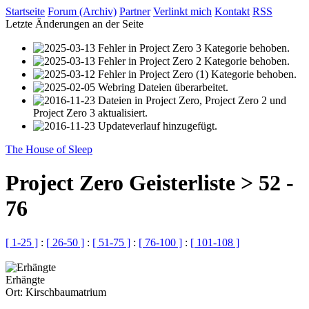
Startseite
Forum (Archiv)
Partner
Verlinkt mich
Kontakt
RSS
Letzte Änderungen an der Seite
Fehler in Project Zero 3 Kategorie behoben.
Fehler in Project Zero 2 Kategorie behoben.
Fehler in Project Zero (1) Kategorie behoben.
Webring Dateien überarbeitet.
Dateien in Project Zero, Project Zero 2 und
Project Zero 3 aktualisiert.
Updateverlauf hinzugefügt.
The House of Sleep
Project Zero Geisterliste > 52 -
76
[ 1-25 ]
:
[ 26-50 ]
:
[ 51-75 ]
:
[ 76-100 ]
:
[ 101-108 ]
Erhängte
Ort:
Kirschbaumatrium