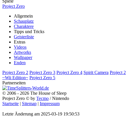
Spiele
Project Zero
Allgemein
Schauplatz
Charaktere
Tipps und Tricks
Geisterliste
Extras
Videos
Artworks
Wallpaper
Enden
Project Zero 2
Project Zero 3
Project Zero 4
Spirit Camera
Project 2
~Wii Edition~
Project Zero 5
Partnerseiten
© 2006 - 2026 The House of Sleep
Project Zero © by
Tecmo
/ Nintendo
Startseite
|
Sitemap
|
Impressum
Letzte Änderung am 2025-03-19 19:50:53